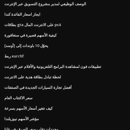
الوصف الوظيفي لمدير مشروع التسويق عبر الإنترنت
ايجار اسعار الفائدة كندا
بطاقات gta على الانترنت المال ps4
كيفية الأسهم قصيرة في سنغافورة
يحوّل 10 باوندات إلى [أوسد]
ربط eurchf
تطبيقات فون لمشاهدة البرامج التلفزيونية والأفلام عبر الإنترنت
لحظة تبادل بطاقة هدية على الانترنت
أفضل تجارة السيارات الجديدة في الصفقات
سعر الاكتتاب العام
كيف تتغير أسعار الأسهم بسرعة
مؤشر الأسهم نيوزيلندا
محددات تقلب سعر الصرف في غانا