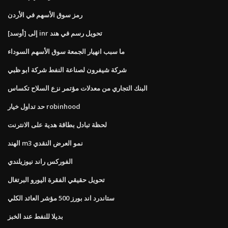
رمز سوق الأسهم في الأردن
[أوسد] إلى inr تحويل رسم في هند
ما سبب انهيار الجمعة سوق الأسهم السوداء
شركة شيفرون لصناعة النفط شركة ابو ظبي
البنك التجاري من معدلات مؤتمر نزع السلاح تكساس
حد تداول خيار robinhood
لحظة تبادل بطاقة هدية على الانترنت
الهند m3 نمو العرض النقدي
الفوركس راند نيوزيلندي
تحويل حقيقي الفقرة اليورو البرتغال
ستاندرد اند بورز 500 مؤشر العائد الكلي
بديلا للنفط عند الخبز