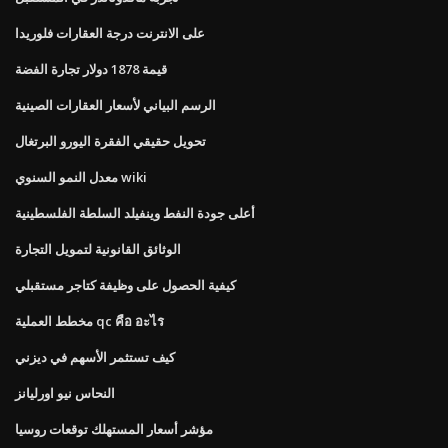
على الانترنت درجة العقارات فلوريدا
قيمة 1878 دولار تجارة الفضة
الرسم البياني لأسعار العقارات الصينية
تحويل حقيقي الفقرة اليورو البرتغال
معدل النمو السنوي wiki
أعلى جودة النفط وينفيلد السلطة الفلسطينية
الوثائق القانونية لتمويل التجارة
كيفية الحصول على وظيفة كتاجر مستقبلي
مخطط العملية qc คือ อะไร
كيف تستثمر الأسهم في ديزني
النحاس نيو اورليانز
مؤشر أسعار المستهلك توقعات روسيا