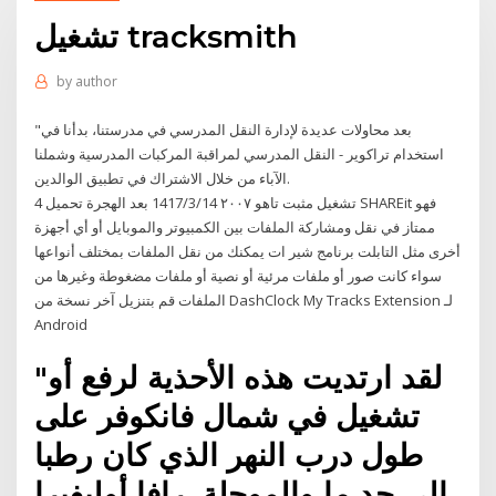
تشغيل tracksmith
by
author
"بعد محاولات عديدة لإدارة النقل المدرسي في مدرستنا، بدأنا في
استخدام تراكوير - النقل المدرسي لمراقبة المركبات المدرسية وشملنا
الآباء من خلال الاشتراك في تطبيق الوالدين.
تشغيل مثبت تاهو ٢٠٠٧ 14‏‏/3‏‏/1417 بعد الهجرة تحميل 4 SHAREit فهو
ممتاز في نقل ومشاركة الملفات بين الكمبيوتر والموبايل أو أي أجهزة
أخرى مثل التابلت برنامج شير ات يمكنك من نقل الملفات بمختلف أنواعها
سواء كانت صور أو ملفات مرئية أو نصية أو ملفات مضغوطة وغيرها من
الملفات قم بتنزيل آخر نسخة من DashClock My Tracks Extension لـ
Android
"لقد ارتديت هذه الأحذية لرفع أو
تشغيل في شمال فانكوفر على
طول درب النهر الذي كان رطبا
إلى حد ما والموحلة. رافا أوليفيرا